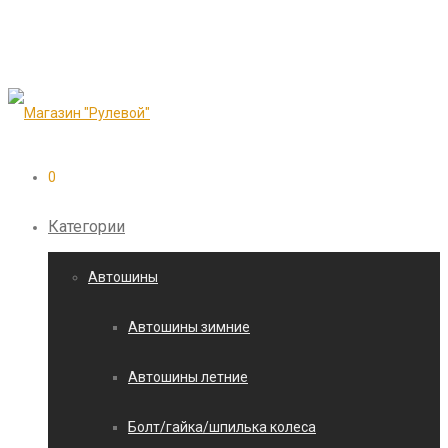
0
Категории
Автошины
Автошины зимние
Автошины летние
Болт/гайка/шпилька колеса