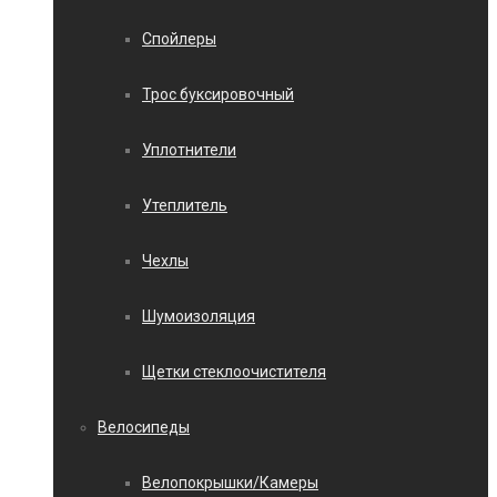
Спойлеры
Трос буксировочный
Уплотнители
Утеплитель
Чехлы
Шумоизоляция
Щетки стеклоочистителя
Велосипеды
Велопокрышки/Камеры