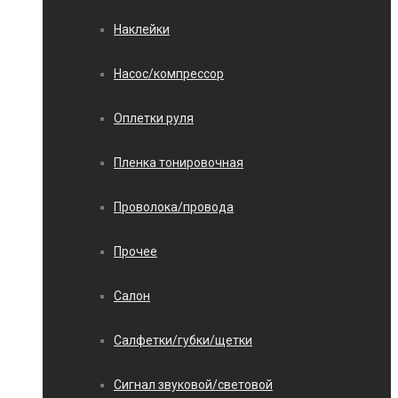
Наклейки
Насос/компрессор
Оплетки руля
Пленка тонировочная
Проволока/провода
Прочее
Салон
Салфетки/губки/щетки
Сигнал звуковой/световой