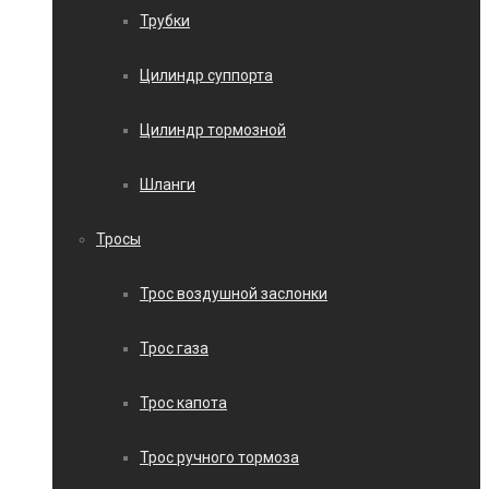
Трубки
Цилиндр суппорта
Цилиндр тормозной
Шланги
Тросы
Трос воздушной заслонки
Трос газа
Трос капота
Трос ручного тормоза