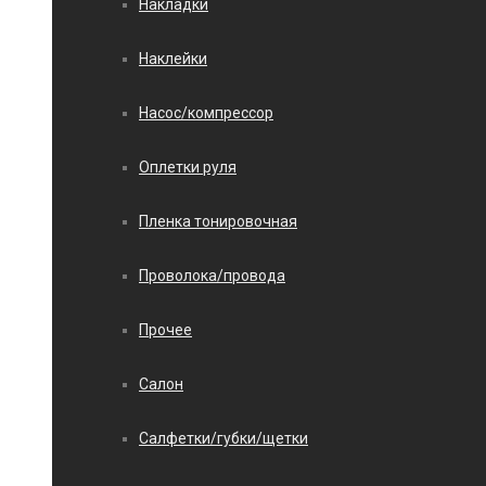
Накладки
Наклейки
Насос/компрессор
Оплетки руля
Пленка тонировочная
Проволока/провода
Прочее
Салон
Салфетки/губки/щетки