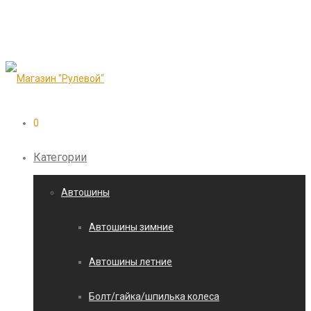
0
Категории
Автошины
Автошины зимние
Автошины летние
Болт/гайка/шпилька колеса