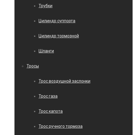
Трубки
Цилиндр суппорта
Цилиндр тормозной
Шланги
Тросы
Трос воздушной заслонки
Трос газа
Трос капота
Трос ручного тормоза