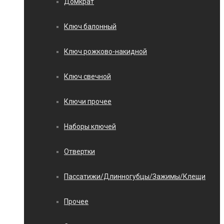
Домкрат
Ключ балонный
Ключ рожково-накидной
Ключ свечной
Ключи прочее
Наборы ключей
Отвертки
Пассатижи/Длинногубцы/Зажимы/Клещи
Прочее