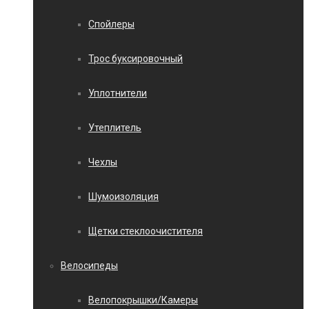
Спойлеры
Трос буксировочный
Уплотнители
Утеплитель
Чехлы
Шумоизоляция
Щетки стеклоочистителя
Велосипеды
Велопокрышки/Камеры