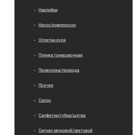
Наклейки
Насос/компрессор
Оплетки руля
Пленка тонировочная
Проволока/провода
Прочее
Салон
Салфетки/губки/щетки
Сигнал звуковой/световой