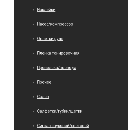
Наклейки
Насос/компрессор
Оплетки руля
Пленка тонировочная
Проволока/провода
Прочее
Салон
Салфетки/губки/щетки
Сигнал звуковой/световой