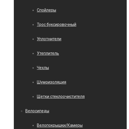
Спойлеры
Трос буксировочный
Уплотнители
Утеплитель
Чехлы
Шумоизоляция
Щетки стеклоочистителя
Велосипеды
Велопокрышки/Камеры