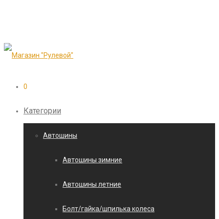
0
Категории
Автошины
Автошины зимние
Автошины летние
Болт/гайка/шпилька колеса