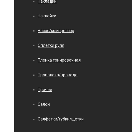
Накладки
Наклейки
Насос/компрессор
Оплетки руля
Пленка тонировочная
Проволока/провода
Прочее
Салон
Салфетки/губки/щетки