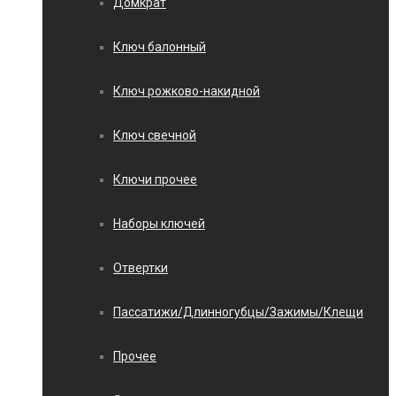
Домкрат
Ключ балонный
Ключ рожково-накидной
Ключ свечной
Ключи прочее
Наборы ключей
Отвертки
Пассатижи/Длинногубцы/Зажимы/Клещи
Прочее