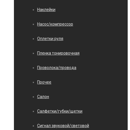
Наклейки
Насос/компрессор
Оплетки руля
Пленка тонировочная
Проволока/провода
Прочее
Салон
Салфетки/губки/щетки
Сигнал звуковой/световой