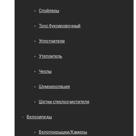
Спойлеры
Трос буксировочный
Уплотнители
Утеплитель
Чехлы
Шумоизоляция
Щетки стеклоочистителя
Велосипеды
Велопокрышки/Камеры