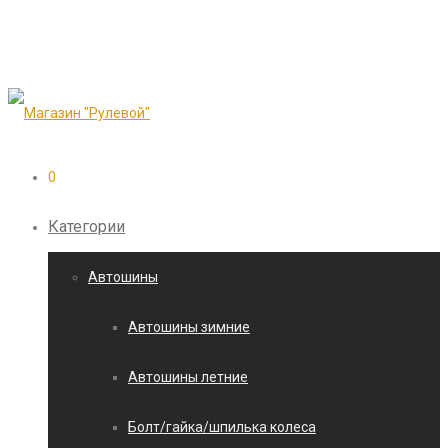
0
Категории
Автошины
Автошины зимние
Автошины летние
Болт/гайка/шпилька колеса