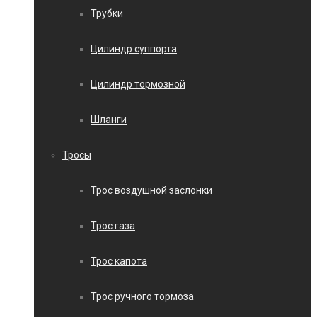
Трубки
Цилиндр суппорта
Цилиндр тормозной
Шланги
Тросы
Трос воздушной заслонки
Трос газа
Трос капота
Трос ручного тормоза