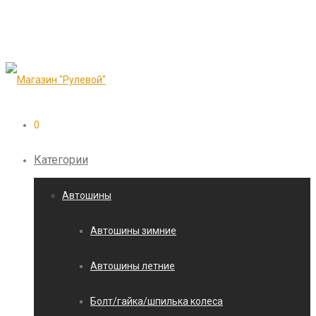
0
Категории
Автошины
Автошины зимние
Автошины летние
Болт/гайка/шпилька колеса