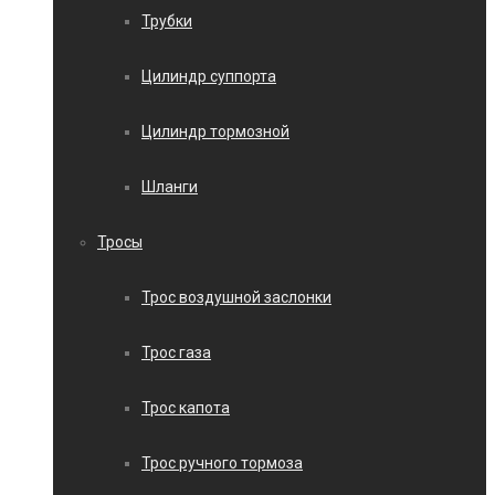
Трубки
Цилиндр суппорта
Цилиндр тормозной
Шланги
Тросы
Трос воздушной заслонки
Трос газа
Трос капота
Трос ручного тормоза