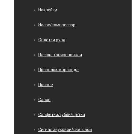
Наклейки
Насос/компрессор
Оплетки руля
Пленка тонировочная
Проволока/провода
Прочее
Салон
Салфетки/губки/щетки
Сигнал звуковой/световой