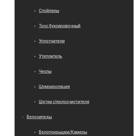
Спойлеры
Трос буксировочный
Уплотнители
Утеплитель
Чехлы
Шумоизоляция
Щетки стеклоочистителя
Велосипеды
Велопокрышки/Камеры