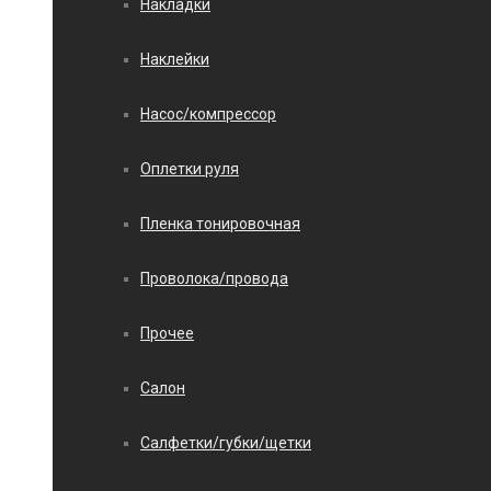
Накладки
Наклейки
Насос/компрессор
Оплетки руля
Пленка тонировочная
Проволока/провода
Прочее
Салон
Салфетки/губки/щетки