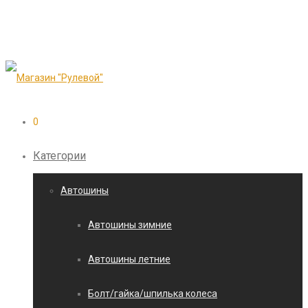
0
Категории
Автошины
Автошины зимние
Автошины летние
Болт/гайка/шпилька колеса