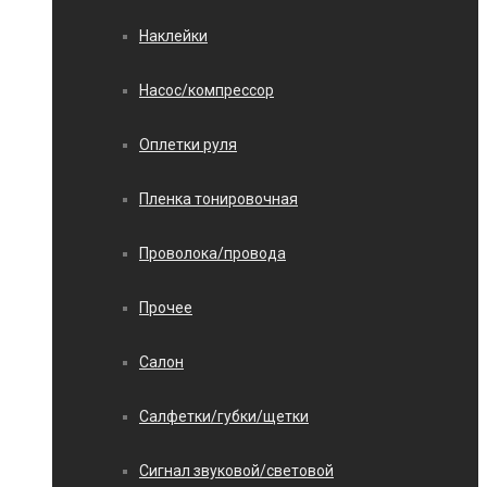
Наклейки
Насос/компрессор
Оплетки руля
Пленка тонировочная
Проволока/провода
Прочее
Салон
Салфетки/губки/щетки
Сигнал звуковой/световой