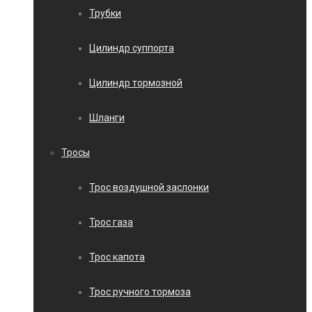
Трубки
Цилиндр суппорта
Цилиндр тормозной
Шланги
Тросы
Трос воздушной заслонки
Трос газа
Трос капота
Трос ручного тормоза