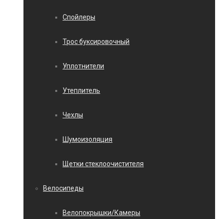
Спойлеры
Трос буксировочный
Уплотнители
Утеплитель
Чехлы
Шумоизоляция
Щетки стеклоочистителя
Велосипеды
Велопокрышки/Камеры