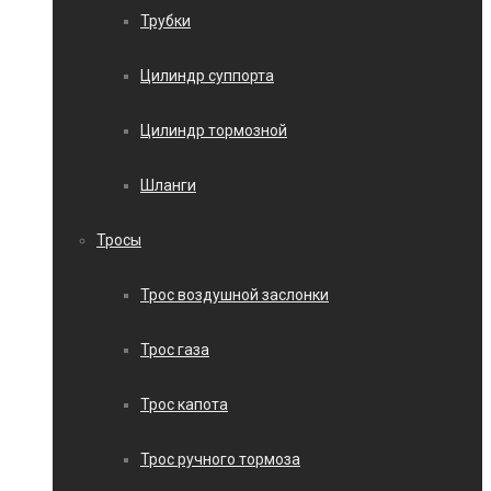
Трубки
Цилиндр суппорта
Цилиндр тормозной
Шланги
Тросы
Трос воздушной заслонки
Трос газа
Трос капота
Трос ручного тормоза