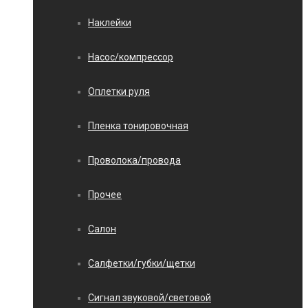
Наклейки
Насос/компрессор
Оплетки руля
Пленка тонировочная
Проволока/провода
Прочее
Салон
Салфетки/губки/щетки
Сигнал звуковой/световой