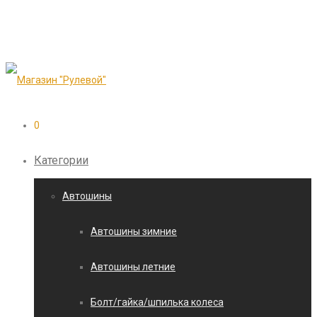
0
Категории
Автошины
Автошины зимние
Автошины летние
Болт/гайка/шпилька колеса