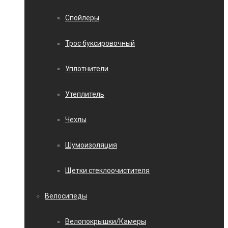
Спойлеры
Трос буксировочный
Уплотнители
Утеплитель
Чехлы
Шумоизоляция
Щетки стеклоочистителя
Велосипеды
Велопокрышки/Камеры