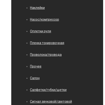
Наклейки
Насос/компрессор
Оплетки руля
Пленка тонировочная
Проволока/провода
Прочее
Салон
Салфетки/губки/щетки
Сигнал звуковой/световой