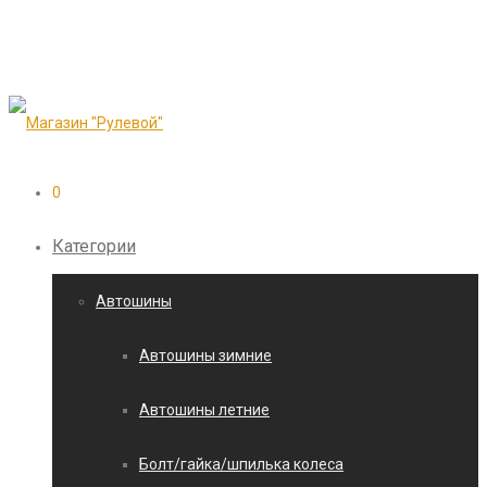
0
Категории
Автошины
Автошины зимние
Автошины летние
Болт/гайка/шпилька колеса