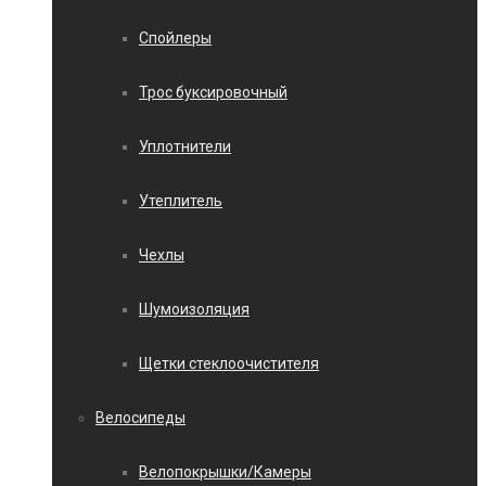
Спойлеры
Трос буксировочный
Уплотнители
Утеплитель
Чехлы
Шумоизоляция
Щетки стеклоочистителя
Велосипеды
Велопокрышки/Камеры