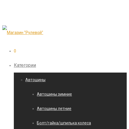
0
Категории
Автошины
Автошины зимние
Автошины летние
Болт/гайка/шпилька колеса