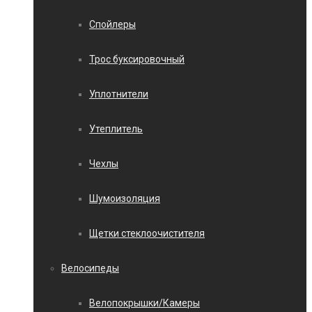
Спойлеры
Трос буксировочный
Уплотнители
Утеплитель
Чехлы
Шумоизоляция
Щетки стеклоочистителя
Велосипеды
Велопокрышки/Камеры