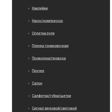
Наклейки
Насос/компрессор
Оплетки руля
Пленка тонировочная
Проволока/провода
Прочее
Салон
Салфетки/губки/щетки
Сигнал звуковой/световой