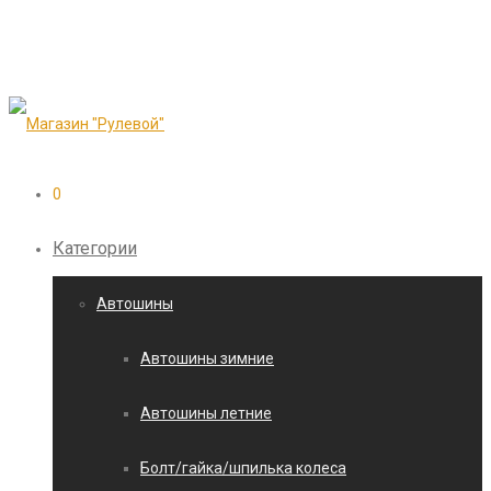
0
Категории
Автошины
Автошины зимние
Автошины летние
Болт/гайка/шпилька колеса