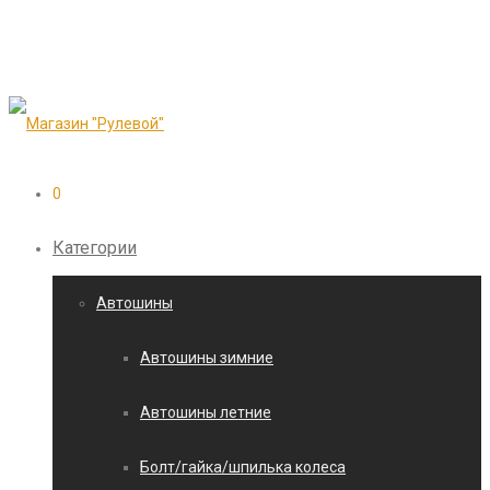
0
Категории
Автошины
Автошины зимние
Автошины летние
Болт/гайка/шпилька колеса