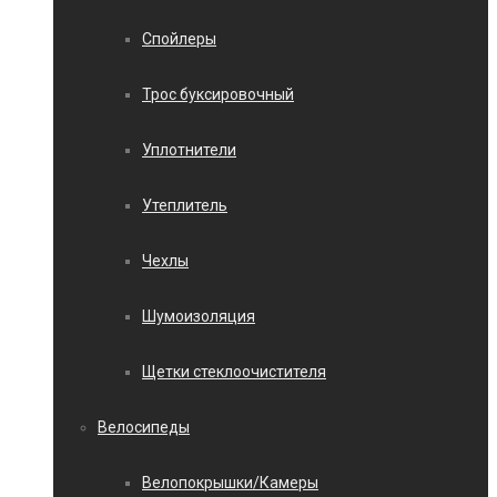
Спойлеры
Трос буксировочный
Уплотнители
Утеплитель
Чехлы
Шумоизоляция
Щетки стеклоочистителя
Велосипеды
Велопокрышки/Камеры