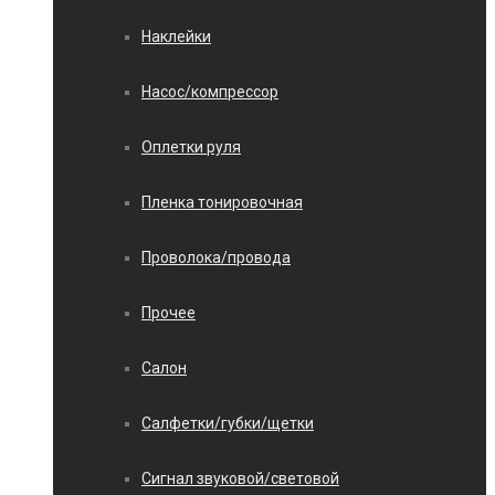
Наклейки
Насос/компрессор
Оплетки руля
Пленка тонировочная
Проволока/провода
Прочее
Салон
Салфетки/губки/щетки
Сигнал звуковой/световой