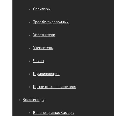
Спойлеры
Трос буксировочный
Уплотнители
Утеплитель
Чехлы
Шумоизоляция
Щетки стеклоочистителя
Велосипеды
Велопокрышки/Камеры