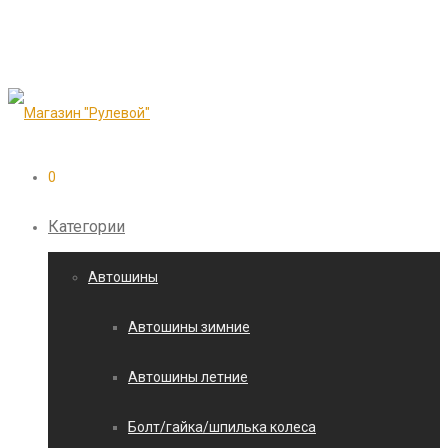
0
Категории
Автошины
Автошины зимние
Автошины летние
Болт/гайка/шпилька колеса