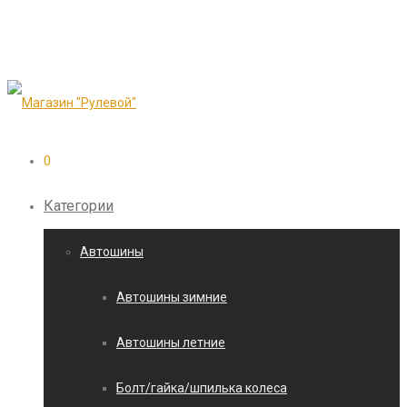
0
Категории
Автошины
Автошины зимние
Автошины летние
Болт/гайка/шпилька колеса