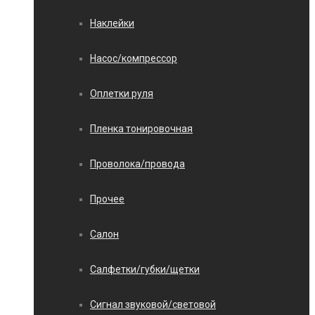
Наклейки
Насос/компрессор
Оплетки руля
Пленка тонировочная
Проволока/провода
Прочее
Салон
Салфетки/губки/щетки
Сигнал звуковой/световой