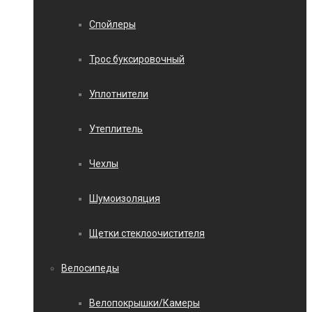
Спойлеры
Трос буксировочный
Уплотнители
Утеплитель
Чехлы
Шумоизоляция
Щетки стеклоочистителя
Велосипеды
Велопокрышки/Камеры