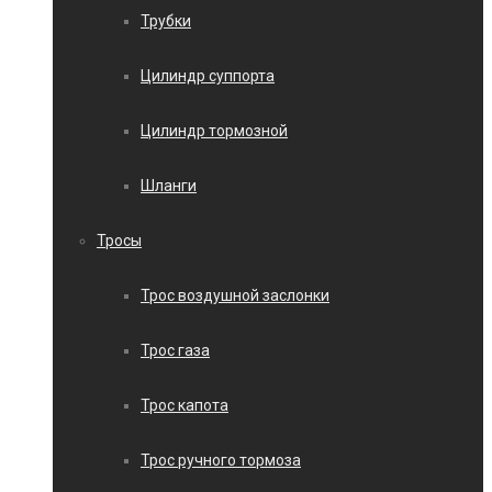
Трубки
Цилиндр суппорта
Цилиндр тормозной
Шланги
Тросы
Трос воздушной заслонки
Трос газа
Трос капота
Трос ручного тормоза