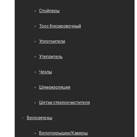
Спойлеры
Трос буксировочный
Уплотнители
Утеплитель
Чехлы
Шумоизоляция
Щетки стеклоочистителя
Велосипеды
Велопокрышки/Камеры