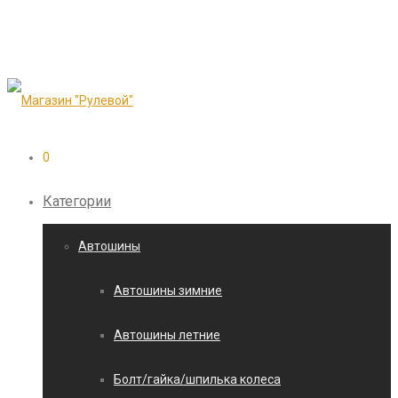
0
Категории
Автошины
Автошины зимние
Автошины летние
Болт/гайка/шпилька колеса