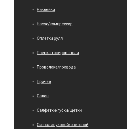
Наклейки
Насос/компрессор
Оплетки руля
Пленка тонировочная
Проволока/провода
Прочее
Салон
Салфетки/губки/щетки
Сигнал звуковой/световой