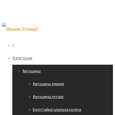
0
Категории
Автошины
Автошины зимние
Автошины летние
Болт/гайка/шпилька колеса