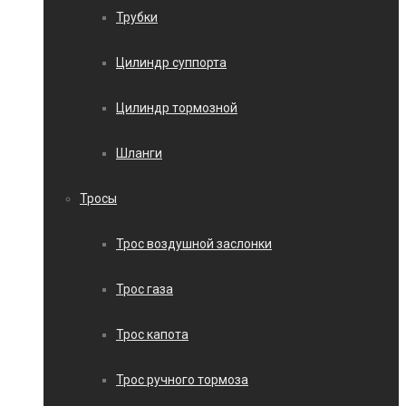
Трубки
Цилиндр суппорта
Цилиндр тормозной
Шланги
Тросы
Трос воздушной заслонки
Трос газа
Трос капота
Трос ручного тормоза