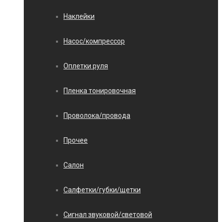
Наклейки
Насос/компрессор
Оплетки руля
Пленка тонировочная
Проволока/провода
Прочее
Салон
Салфетки/губки/щетки
Сигнал звуковой/световой