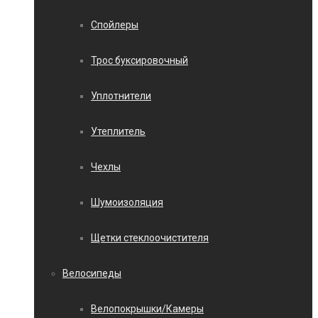
Спойлеры
Трос буксировочный
Уплотнители
Утеплитель
Чехлы
Шумоизоляция
Щетки стеклоочистителя
Велосипеды
Велопокрышки/Камеры