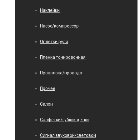
Наклейки
Насос/компрессор
Оплетки руля
Пленка тонировочная
Проволока/провода
Прочее
Салон
Салфетки/губки/щетки
Сигнал звуковой/световой