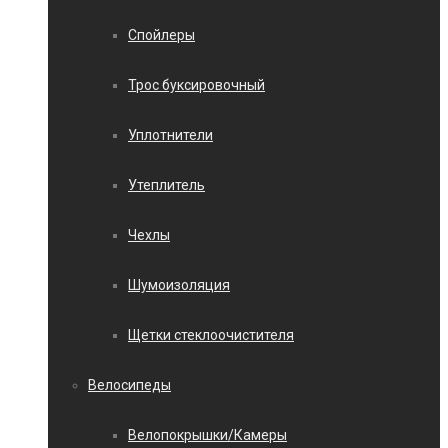
Спойлеры
Трос буксировочный
Уплотнители
Утеплитель
Чехлы
Шумоизоляция
Щетки стеклоочистителя
Велосипеды
Велопокрышки/Камеры