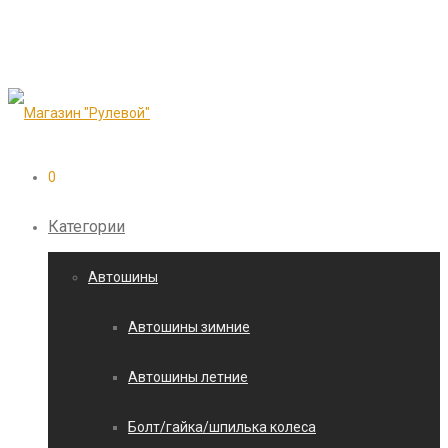
0
Категории
Автошины
Автошины зимние
Автошины летние
Болт/гайка/шпилька колеса