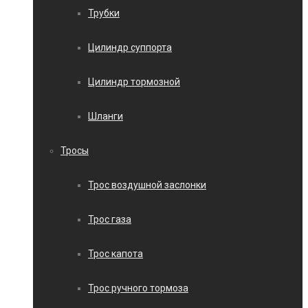
Трубки
Цилиндр суппорта
Цилиндр тормозной
Шланги
Тросы
Трос воздушной заслонки
Трос газа
Трос капота
Трос ручного тормоза