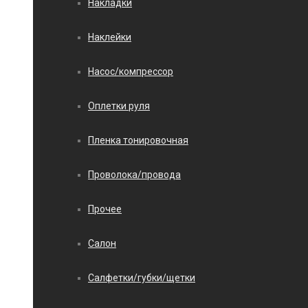
Накладки
Наклейки
Насос/компрессор
Оплетки руля
Пленка тонировочная
Проволока/провода
Прочее
Салон
Салфетки/губки/щетки