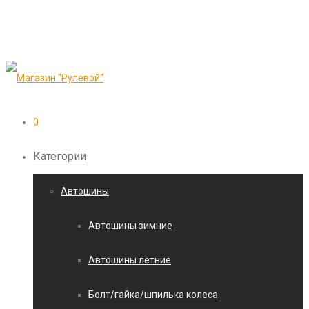
0
Категории
Автошины
Автошины зимние
Автошины летние
Болт/гайка/шпилька колеса