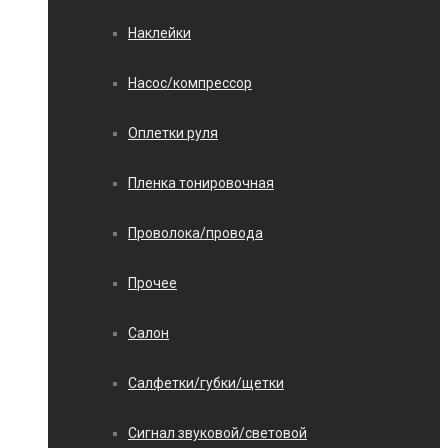
Наклейки
Насос/компрессор
Оплетки руля
Пленка тонировочная
Проволока/провода
Прочее
Салон
Салфетки/губки/щетки
Сигнал звуковой/световой