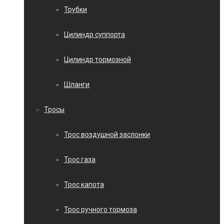
Трубки
Цилиндр суппорта
Цилиндр тормозной
Шланги
Тросы
Трос воздушной заслонки
Трос газа
Трос капота
Трос ручного тормоза