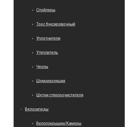
Спойлеры
Трос буксировочный
Уплотнители
Утеплитель
Чехлы
Шумоизоляция
Щетки стеклоочистителя
Велосипеды
Велопокрышки/Камеры