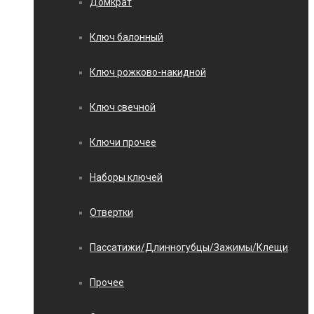
Домкрат
Ключ балонный
Ключ рожково-накидной
Ключ свечной
Ключи прочее
Наборы ключей
Отвертки
Пассатижи/Длинногубцы/Зажимы/Клещи
Прочее