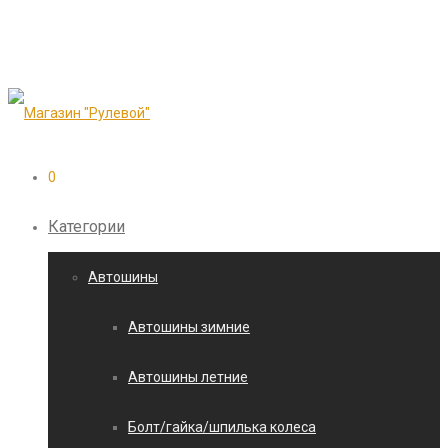
0
Категории
Автошины
Автошины зимние
Автошины летние
Болт/гайка/шпилька колеса