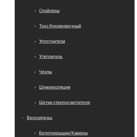
Спойлеры
Трос буксировочный
Уплотнители
Утеплитель
Чехлы
Шумоизоляция
Щетки стеклоочистителя
Велосипеды
Велопокрышки/Камеры