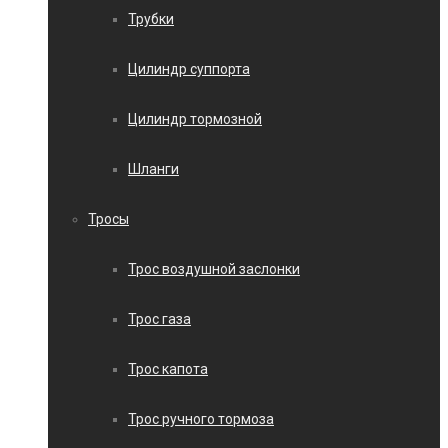
Трубки
Цилиндр суппорта
Цилиндр тормозной
Шланги
Тросы
Трос воздушной заслонки
Трос газа
Трос капота
Трос ручного тормоза