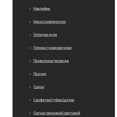
Наклейки
Насос/компрессор
Оплетки руля
Пленка тонировочная
Проволока/провода
Прочее
Салон
Салфетки/губки/щетки
Сигнал звуковой/световой