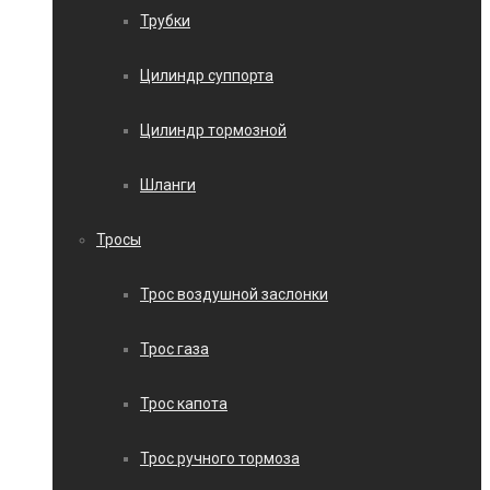
Трубки
Цилиндр суппорта
Цилиндр тормозной
Шланги
Тросы
Трос воздушной заслонки
Трос газа
Трос капота
Трос ручного тормоза