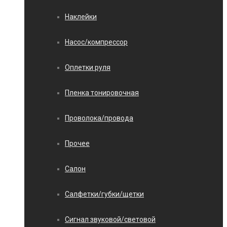
Наклейки
Насос/компрессор
Оплетки руля
Пленка тонировочная
Проволока/провода
Прочее
Салон
Салфетки/губки/щетки
Сигнал звуковой/световой