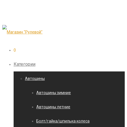
0
Категории
Автошины
Автошины зимние
Автошины летние
Болт/гайка/шпилька колеса