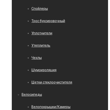
Спойлеры
Трос буксировочный
Уплотнители
Утеплитель
Чехлы
Шумоизоляция
Щетки стеклоочистителя
Велосипеды
Велопокрышки/Камеры