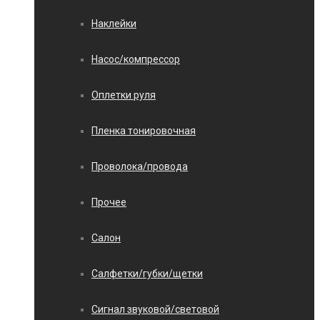
Наклейки
Насос/компрессор
Оплетки руля
Пленка тонировочная
Проволока/провода
Прочее
Салон
Салфетки/губки/щетки
Сигнал звуковой/световой