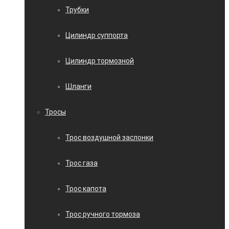
Трубки
Цилиндр суппорта
Цилиндр тормозной
Шланги
Тросы
Трос воздушной заслонки
Трос газа
Трос капота
Трос ручного тормоза