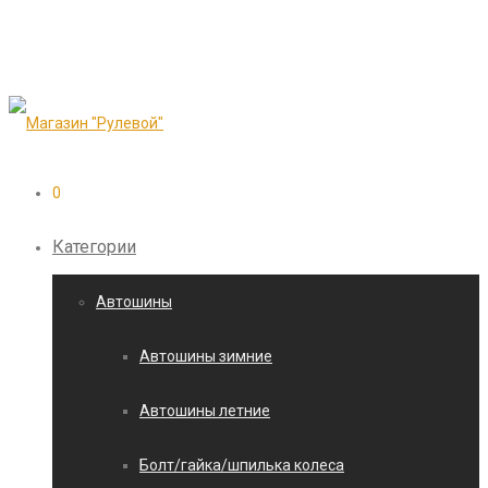
0
Категории
Автошины
Автошины зимние
Автошины летние
Болт/гайка/шпилька колеса