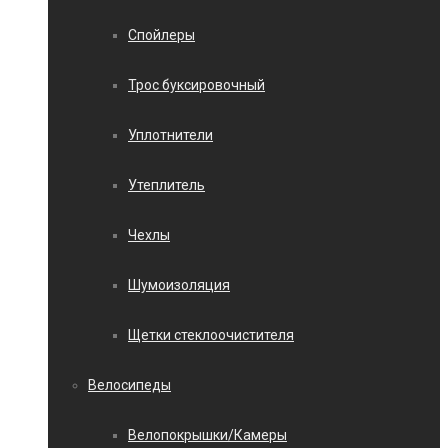
Спойлеры
Трос буксировочный
Уплотнители
Утеплитель
Чехлы
Шумоизоляция
Щетки стеклоочистителя
Велосипеды
Велопокрышки/Камеры