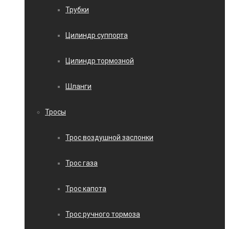
Трубки
Цилиндр суппорта
Цилиндр тормозной
Шланги
Тросы
Трос воздушной заслонки
Трос газа
Трос капота
Трос ручного тормоза