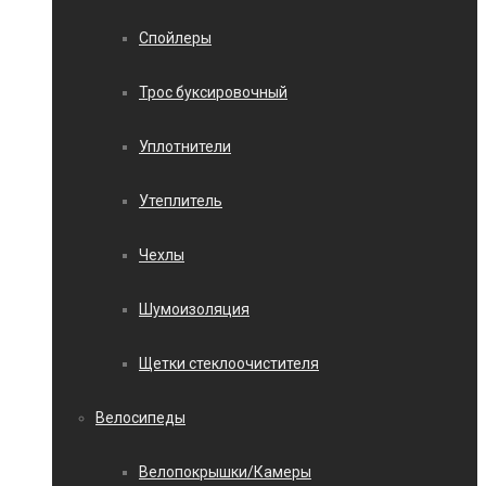
Спойлеры
Трос буксировочный
Уплотнители
Утеплитель
Чехлы
Шумоизоляция
Щетки стеклоочистителя
Велосипеды
Велопокрышки/Камеры