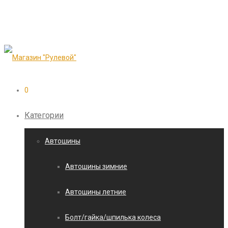
0
Категории
Автошины
Автошины зимние
Автошины летние
Болт/гайка/шпилька колеса