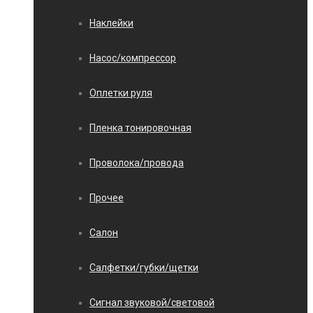
Наклейки
Насос/компрессор
Оплетки руля
Пленка тонировочная
Проволока/провода
Прочее
Салон
Салфетки/губки/щетки
Сигнал звуковой/световой