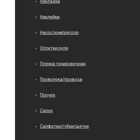
Накладки
Наклейки
Насос/компрессор
Оплетки руля
Пленка тонировочная
Проволока/провода
Прочее
Салон
Салфетки/губки/щетки