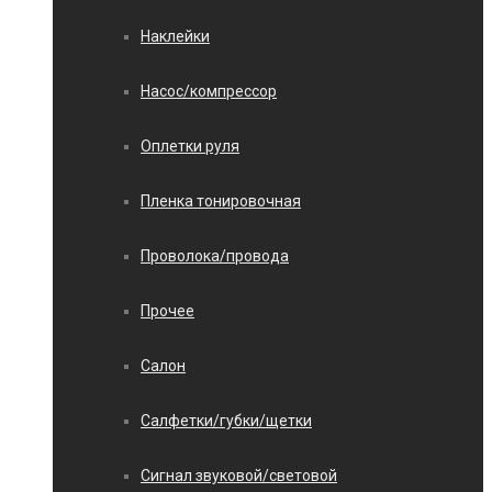
Наклейки
Насос/компрессор
Оплетки руля
Пленка тонировочная
Проволока/провода
Прочее
Салон
Салфетки/губки/щетки
Сигнал звуковой/световой