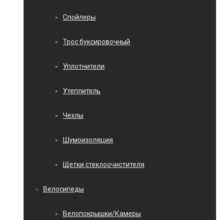
Спойлеры
Трос буксировочный
Уплотнители
Утеплитель
Чехлы
Шумоизоляция
Щетки стеклоочистителя
Велосипеды
Велопокрышки/Камеры