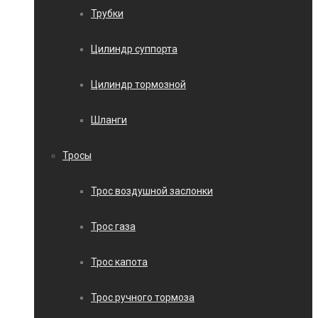
Трубки
Цилиндр суппорта
Цилиндр тормозной
Шланги
Тросы
Трос воздушной заслонки
Трос газа
Трос капота
Трос ручного тормоза