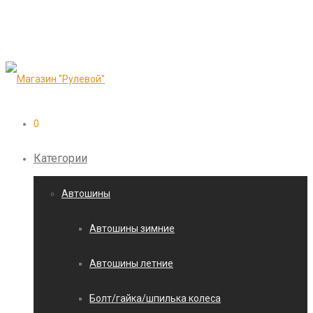
0
Категории
Автошины
Автошины зимние
Автошины летние
Болт/гайка/шпилька колеса