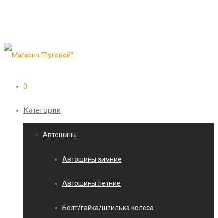
0
Категории
Автошины
Автошины зимние
Автошины летние
Болт/гайка/шпилька колеса