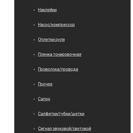
Наклейки
Насос/компрессор
Оплетки руля
Пленка тонировочная
Проволока/провода
Прочее
Салон
Салфетки/губки/щетки
Сигнал звуковой/световой