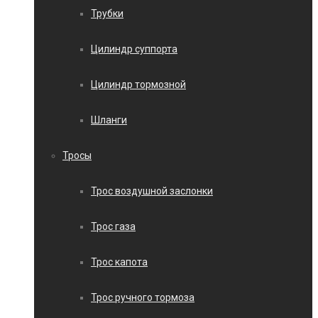
Трубки
Цилиндр суппорта
Цилиндр тормозной
Шланги
Тросы
Трос воздушной заслонки
Трос газа
Трос капота
Трос ручного тормоза