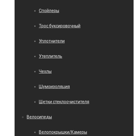
Спойлеры
Трос буксировочный
Уплотнители
Утеплитель
Чехлы
Шумоизоляция
Щетки стеклоочистителя
Велосипеды
Велопокрышки/Камеры