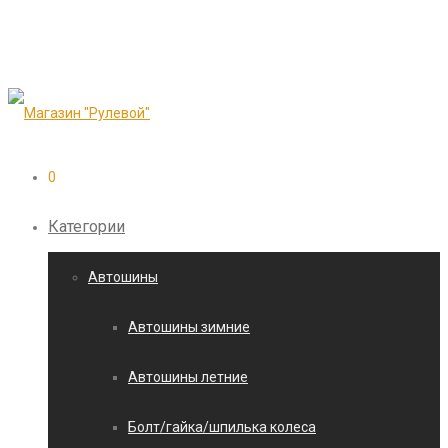
0
Категории
Автошины
Автошины зимние
Автошины летние
Болт/гайка/шпилька колеса