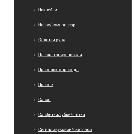
Наклейки
Насос/компрессор
Оплетки руля
Пленка тонировочная
Проволока/провода
Прочее
Салон
Салфетки/губки/щетки
Сигнал звуковой/световой