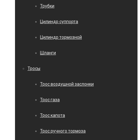
Трубки
Цилиндр суппорта
Цилиндр тормозной
Шланги
Тросы
Трос воздушной заслонки
Трос газа
Трос капота
Трос ручного тормоза