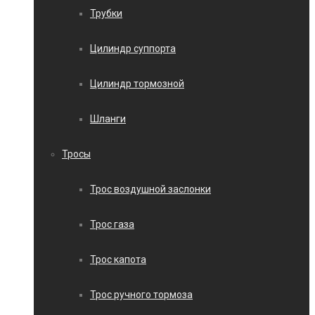
Трубки
Цилиндр суппорта
Цилиндр тормозной
Шланги
Тросы
Трос воздушной заслонки
Трос газа
Трос капота
Трос ручного тормоза