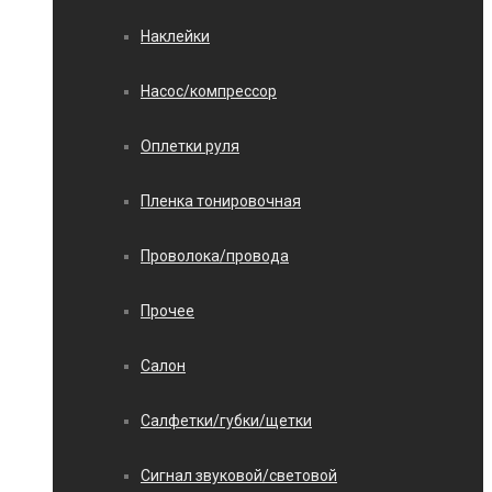
Наклейки
Насос/компрессор
Оплетки руля
Пленка тонировочная
Проволока/провода
Прочее
Салон
Салфетки/губки/щетки
Сигнал звуковой/световой