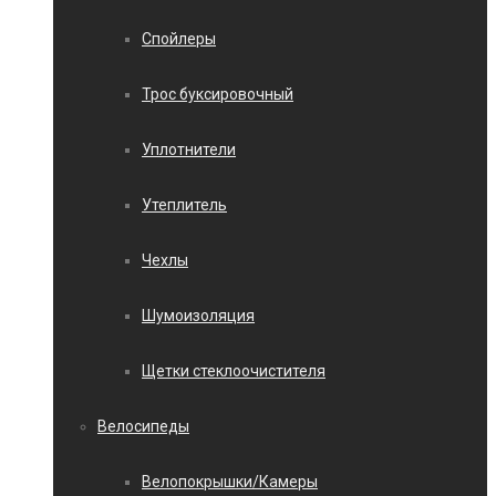
Спойлеры
Трос буксировочный
Уплотнители
Утеплитель
Чехлы
Шумоизоляция
Щетки стеклоочистителя
Велосипеды
Велопокрышки/Камеры