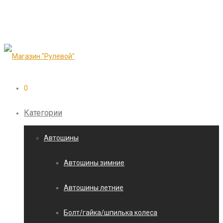
0
Категории
Автошины
Автошины зимние
Автошины летние
Болт/гайка/шпилька колеса