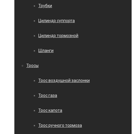
Трубки
Цилиндр суппорта
Цилиндр тормозной
Шланги
Тросы
Трос воздушной заслонки
Трос газа
Трос капота
Трос ручного тормоза