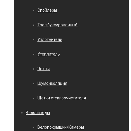
Спойлеры
Трос буксировочный
Уплотнители
Утеплитель
Чехлы
Шумоизоляция
Щетки стеклоочистителя
Велосипеды
Велопокрышки/Камеры