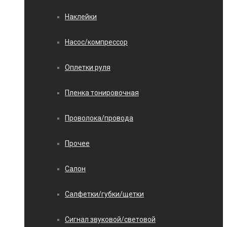
Наклейки
Насос/компрессор
Оплетки руля
Пленка тонировочная
Проволока/провода
Прочее
Салон
Салфетки/губки/щетки
Сигнал звуковой/световой