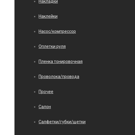
Накладки
Наклейки
Насос/компрессор
Оплетки руля
Пленка тонировочная
Проволока/провода
Прочее
Салон
Салфетки/губки/щетки