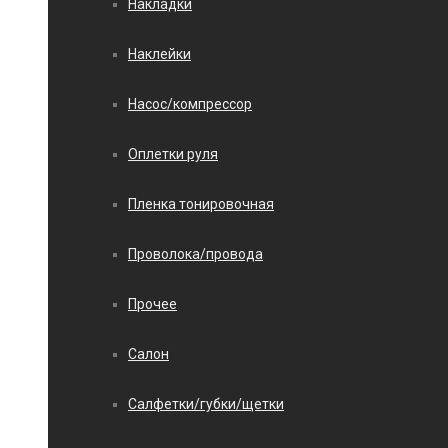
Накладки
Наклейки
Насос/компрессор
Оплетки руля
Пленка тонировочная
Проволока/провода
Прочее
Салон
Салфетки/губки/щетки