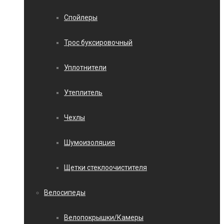
Спойлеры
Трос буксировочный
Уплотнители
Утеплитель
Чехлы
Шумоизоляция
Щетки стеклоочистителя
Велосипеды
Велопокрышки/Камеры