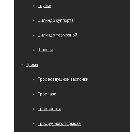
Трубки
Цилиндр суппорта
Цилиндр тормозной
Шланги
Тросы
Трос воздушной заслонки
Трос газа
Трос капота
Трос ручного тормоза