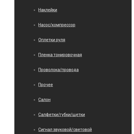
Наклейки
Насос/компрессор
Оплетки руля
Пленка тонировочная
Проволока/провода
Прочее
Салон
Салфетки/губки/щетки
Сигнал звуковой/световой