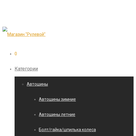
0
Категории
Автошины
Автошины зимние
Автошины летние
Болт/гайка/шпилька колеса