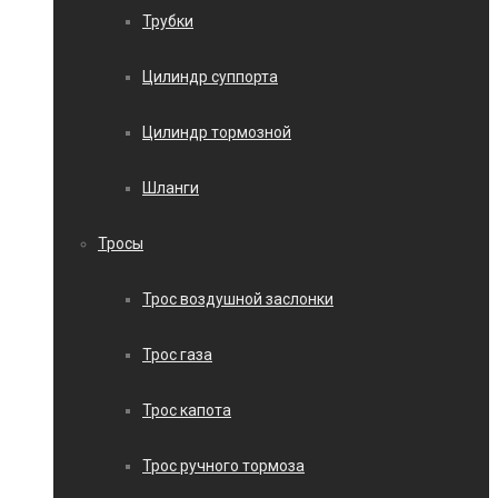
Трубки
Цилиндр суппорта
Цилиндр тормозной
Шланги
Тросы
Трос воздушной заслонки
Трос газа
Трос капота
Трос ручного тормоза