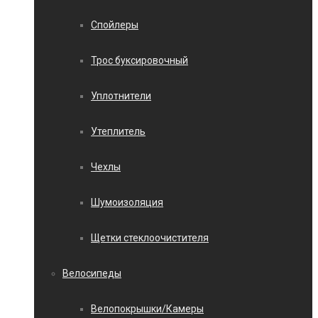
Спойлеры
Трос буксировочный
Уплотнители
Утеплитель
Чехлы
Шумоизоляция
Щетки стеклоочистителя
Велосипеды
Велопокрышки/Камеры