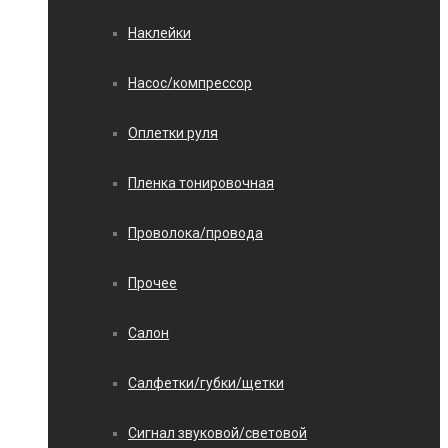
Наклейки
Насос/компрессор
Оплетки руля
Пленка тонировочная
Проволока/провода
Прочее
Салон
Салфетки/губки/щетки
Сигнал звуковой/световой