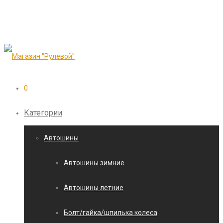
0
Категории
Автошины
Автошины зимние
Автошины летние
Болт/гайка/шпилька колеса