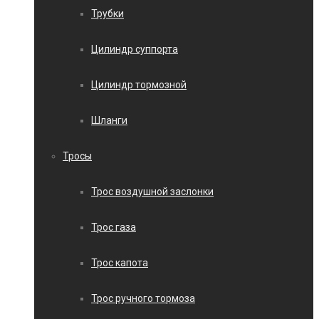
Трубки
Цилиндр суппорта
Цилиндр тормозной
Шланги
Тросы
Трос воздушной заслонки
Трос газа
Трос капота
Трос ручного тормоза