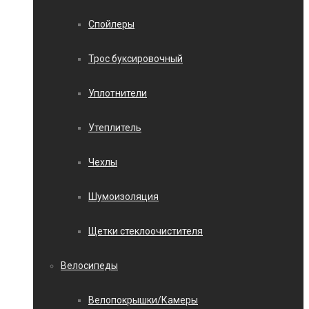
Спойлеры
Трос буксировочный
Уплотнители
Утеплитель
Чехлы
Шумоизоляция
Щетки стеклоочистителя
Велосипеды
Велопокрышки/Камеры