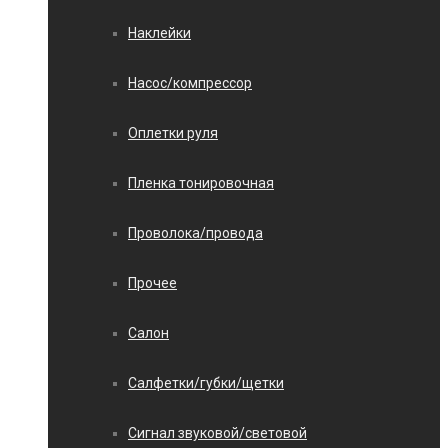
Наклейки
Насос/компрессор
Оплетки руля
Пленка тонировочная
Проволока/провода
Прочее
Салон
Салфетки/губки/щетки
Сигнал звуковой/световой