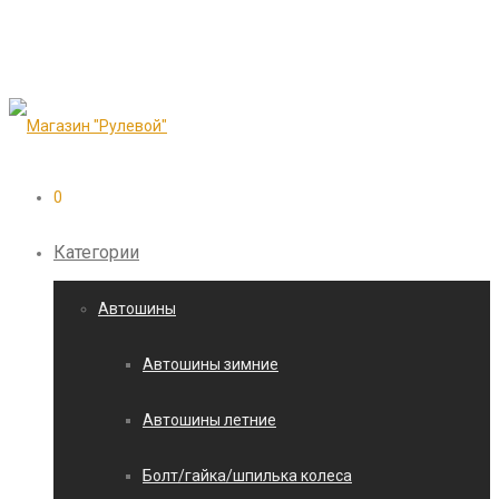
0
Категории
Автошины
Автошины зимние
Автошины летние
Болт/гайка/шпилька колеса