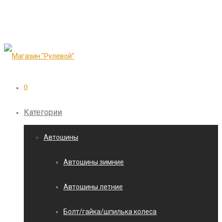
0
Категории
Автошины
Автошины зимние
Автошины летние
Болт/гайка/шпилька колеса