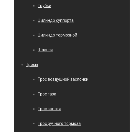
Трубки
Цилиндр суппорта
Цилиндр тормозной
Шланги
Тросы
Трос воздушной заслонки
Трос газа
Трос капота
Трос ручного тормоза