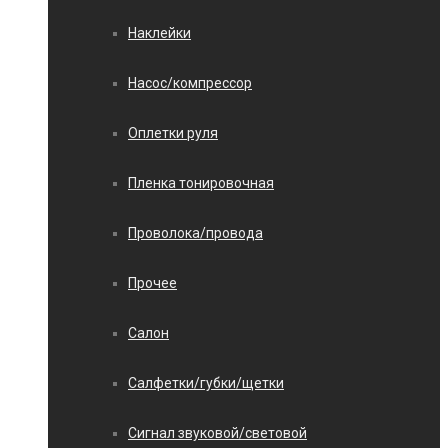
Наклейки
Насос/компрессор
Оплетки руля
Пленка тонировочная
Проволока/провода
Прочее
Салон
Салфетки/губки/щетки
Сигнал звуковой/световой