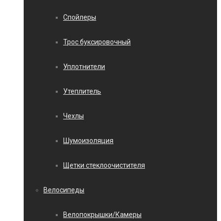
Спойлеры
Трос буксировочный
Уплотнители
Утеплитель
Чехлы
Шумоизоляция
Щетки стеклоочистителя
Велосипеды
Велопокрышки/Камеры