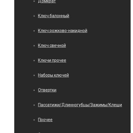
Домкрат
Ключ балонный
Ключ рожково-накидной
Ключ свечной
Ключи прочее
Наборы ключей
Отвертки
Пассатижи/Длинногубцы/Зажимы/Клещи
Прочее