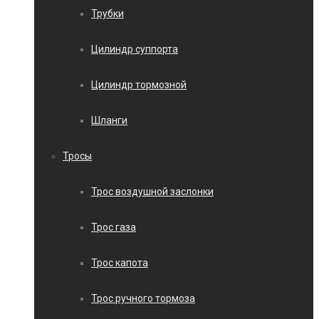
Трубки
Цилиндр суппорта
Цилиндр тормозной
Шланги
Тросы
Трос воздушной заслонки
Трос газа
Трос капота
Трос ручного тормоза