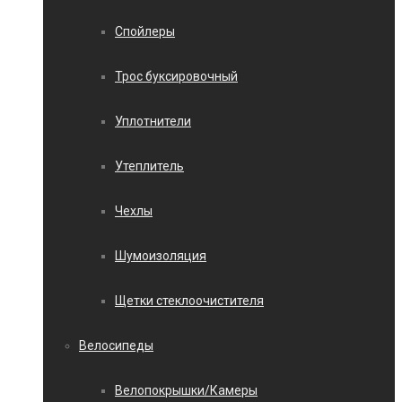
Спойлеры
Трос буксировочный
Уплотнители
Утеплитель
Чехлы
Шумоизоляция
Щетки стеклоочистителя
Велосипеды
Велопокрышки/Камеры