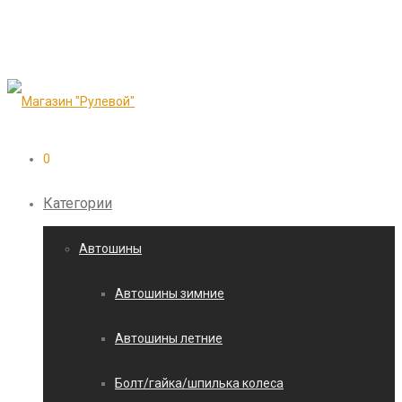
0
Категории
Автошины
Автошины зимние
Автошины летние
Болт/гайка/шпилька колеса