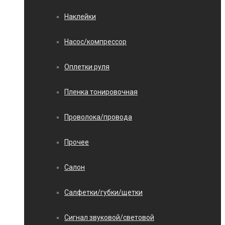
Наклейки
Насос/компрессор
Оплетки руля
Пленка тонировочная
Проволока/провода
Прочее
Салон
Салфетки/губки/щетки
Сигнал звуковой/световой