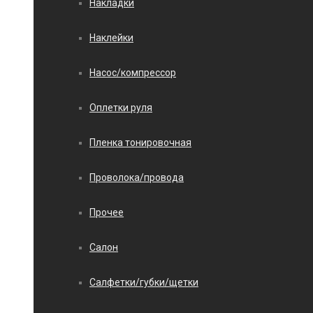
Накладки
Наклейки
Насос/компрессор
Оплетки руля
Пленка тонировочная
Проволока/провода
Прочее
Салон
Салфетки/губки/щетки