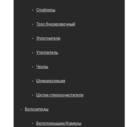
Спойлеры
Трос буксировочный
Уплотнители
Утеплитель
Чехлы
Шумоизоляция
Щетки стеклоочистителя
Велосипеды
Велопокрышки/Камеры