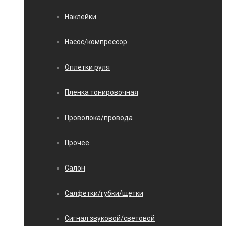
Наклейки
Насос/компрессор
Оплетки руля
Пленка тонировочная
Проволока/провода
Прочее
Салон
Салфетки/губки/щетки
Сигнал звуковой/световой