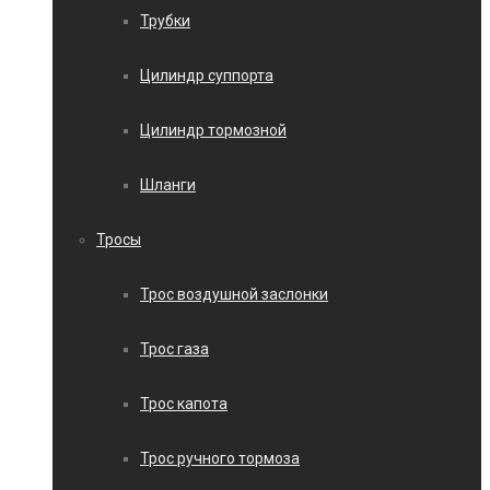
Трубки
Цилиндр суппорта
Цилиндр тормозной
Шланги
Тросы
Трос воздушной заслонки
Трос газа
Трос капота
Трос ручного тормоза