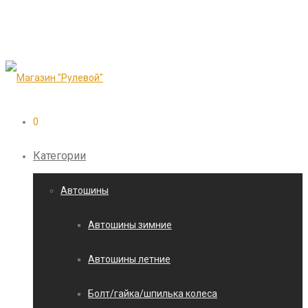
0
Категории
Автошины
Автошины зимние
Автошины летние
Болт/гайка/шпилька колеса