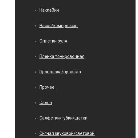
Наклейки
Насос/компрессор
Оплетки руля
Пленка тонировочная
Проволока/провода
Прочее
Салон
Салфетки/губки/щетки
Сигнал звуковой/световой