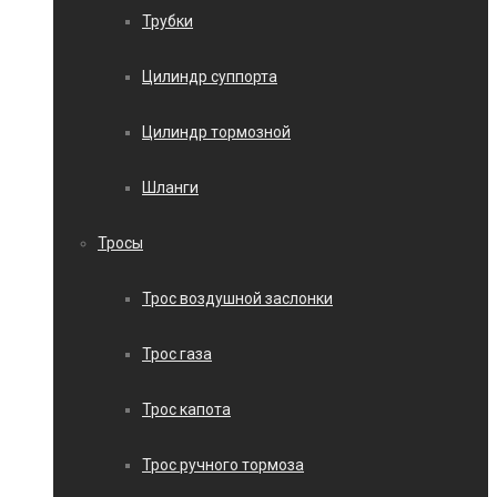
Трубки
Цилиндр суппорта
Цилиндр тормозной
Шланги
Тросы
Трос воздушной заслонки
Трос газа
Трос капота
Трос ручного тормоза