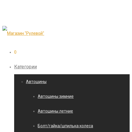
0
Категории
Автошины
Автошины зимние
Автошины летние
Болт/гайка/шпилька колеса