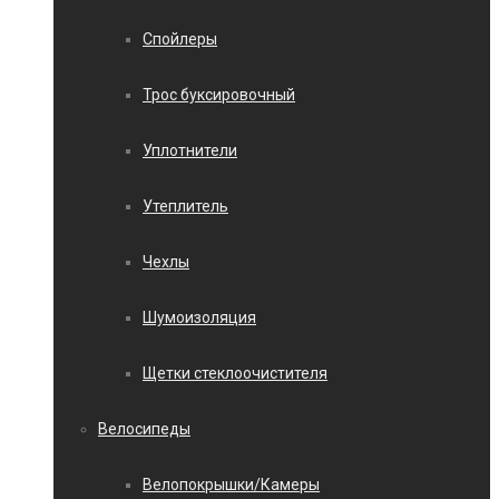
Спойлеры
Трос буксировочный
Уплотнители
Утеплитель
Чехлы
Шумоизоляция
Щетки стеклоочистителя
Велосипеды
Велопокрышки/Камеры