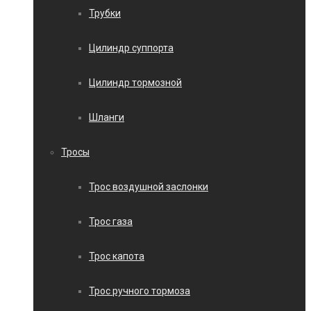
Трубки
Цилиндр суппорта
Цилиндр тормозной
Шланги
Тросы
Трос воздушной заслонки
Трос газа
Трос капота
Трос ручного тормоза