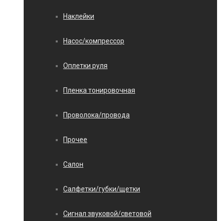
Наклейки
Насос/компрессор
Оплетки руля
Пленка тонировочная
Проволока/провода
Прочее
Салон
Салфетки/губки/щетки
Сигнал звуковой/световой