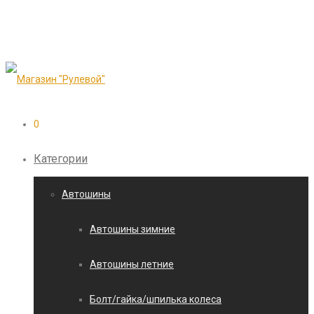
0
Категории
Автошины
Автошины зимние
Автошины летние
Болт/гайка/шпилька колеса