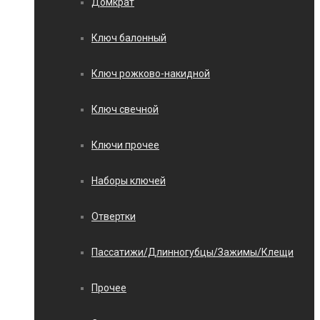
Домкрат
Ключ балонный
Ключ рожково-накидной
Ключ свечной
Ключи прочее
Наборы ключей
Отвертки
Пассатижи/Длинногубцы/Зажимы/Клещи
Прочее