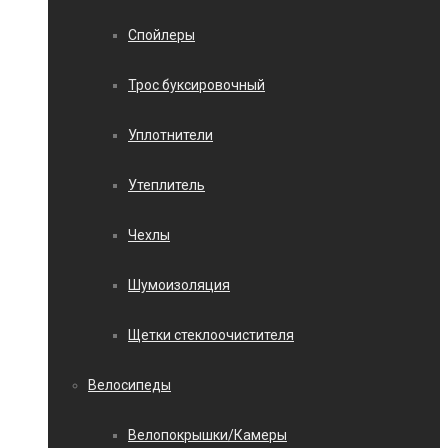
Спойлеры
Трос буксировочный
Уплотнители
Утеплитель
Чехлы
Шумоизоляция
Щетки стеклоочистителя
Велосипеды
Велопокрышки/Камеры