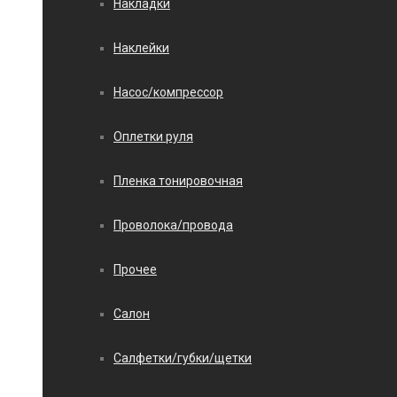
Накладки
Наклейки
Насос/компрессор
Оплетки руля
Пленка тонировочная
Проволока/провода
Прочее
Салон
Салфетки/губки/щетки