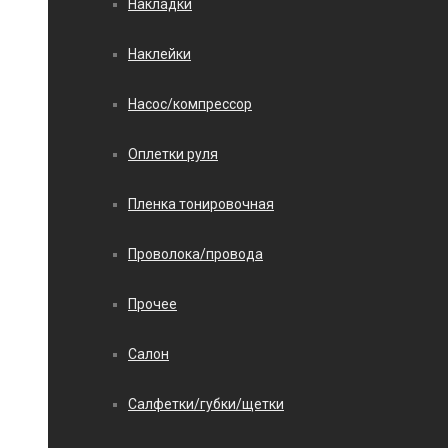
Накладки
Наклейки
Насос/компрессор
Оплетки руля
Пленка тонировочная
Проволока/провода
Прочее
Салон
Салфетки/губки/щетки