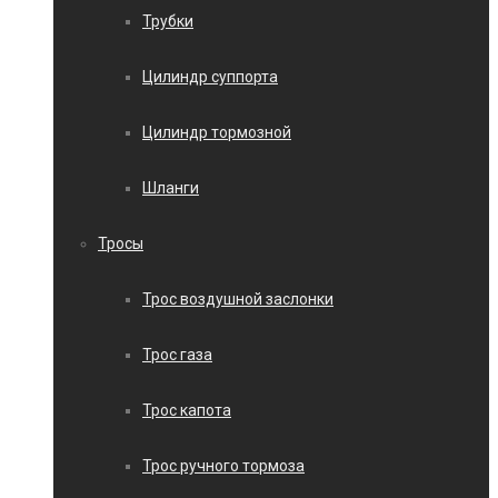
Трубки
Цилиндр суппорта
Цилиндр тормозной
Шланги
Тросы
Трос воздушной заслонки
Трос газа
Трос капота
Трос ручного тормоза