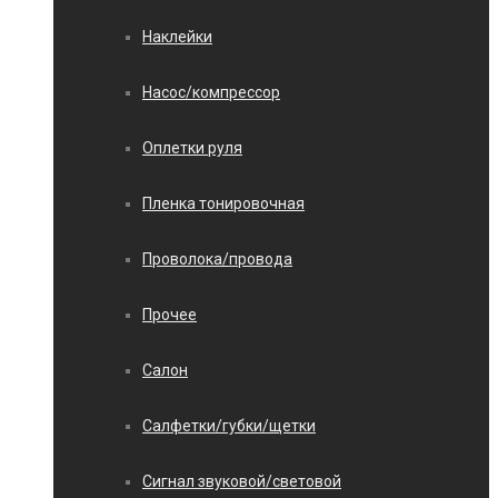
Наклейки
Насос/компрессор
Оплетки руля
Пленка тонировочная
Проволока/провода
Прочее
Салон
Салфетки/губки/щетки
Сигнал звуковой/световой