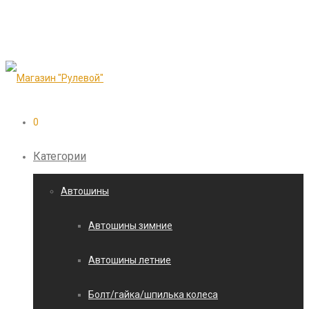
0
Категории
Автошины
Автошины зимние
Автошины летние
Болт/гайка/шпилька колеса