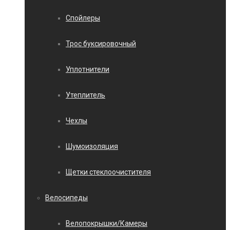
Спойлеры
Трос буксировочный
Уплотнители
Утеплитель
Чехлы
Шумоизоляция
Щетки стеклоочистителя
Велосипеды
Велопокрышки/Камеры