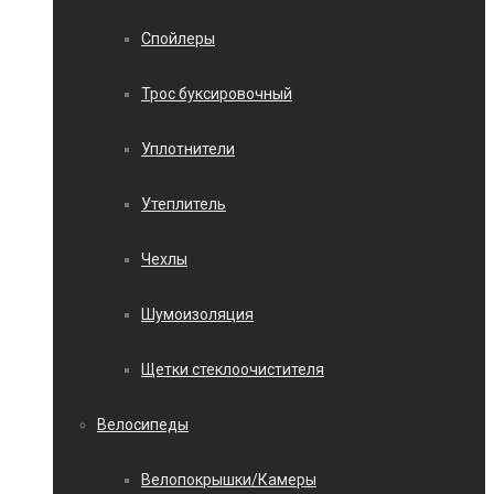
Спойлеры
Трос буксировочный
Уплотнители
Утеплитель
Чехлы
Шумоизоляция
Щетки стеклоочистителя
Велосипеды
Велопокрышки/Камеры