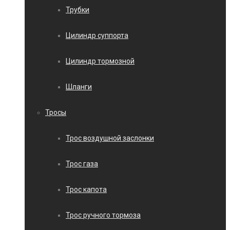
Трубки
Цилиндр суппорта
Цилиндр тормозной
Шланги
Тросы
Трос воздушной заслонки
Трос газа
Трос капота
Трос ручного тормоза