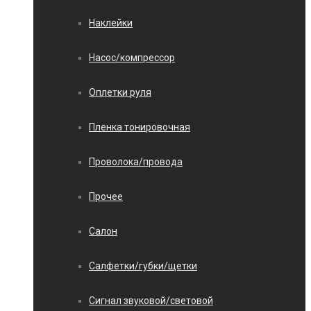
Наклейки
Насос/компрессор
Оплетки руля
Пленка тонировочная
Проволока/провода
Прочее
Салон
Салфетки/губки/щетки
Сигнал звуковой/световой