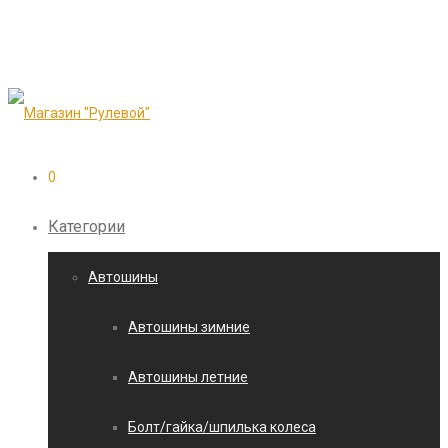
0
Категории
Автошины
Автошины зимние
Автошины летние
Болт/гайка/шпилька колеса