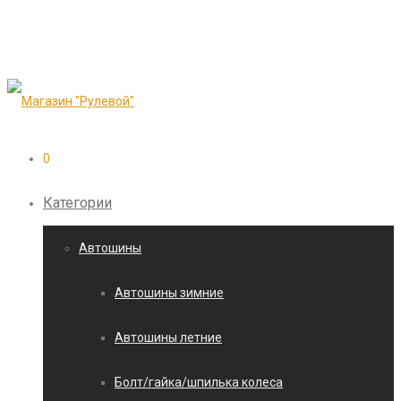
0
Категории
Автошины
Автошины зимние
Автошины летние
Болт/гайка/шпилька колеса