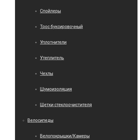
Спойлеры
Трос буксировочный
Уплотнители
Утеплитель
Чехлы
Шумоизоляция
Щетки стеклоочистителя
Велосипеды
Велопокрышки/Камеры