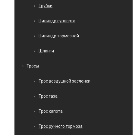
Трубки
Цилиндр суппорта
Цилиндр тормозной
Шланги
Тросы
Трос воздушной заслонки
Трос газа
Трос капота
Трос ручного тормоза