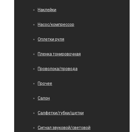
Наклейки
Насос/компрессор
Оплетки руля
Пленка тонировочная
Проволока/провода
Прочее
Салон
Салфетки/губки/щетки
Сигнал звуковой/световой