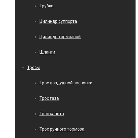
Трубки
Цилиндр суппорта
Цилиндр тормозной
Шланги
Тросы
Трос воздушной заслонки
Трос газа
Трос капота
Трос ручного тормоза