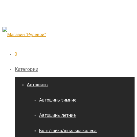
0
Категории
Автошины
Автошины зимние
Автошины летние
Болт/гайка/шпилька колеса