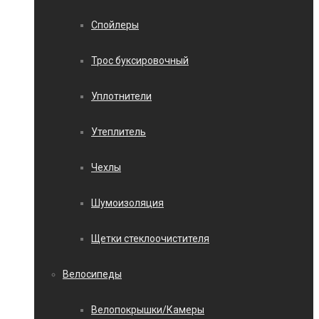
Спойлеры
Трос буксировочный
Уплотнители
Утеплитель
Чехлы
Шумоизоляция
Щетки стеклоочистителя
Велосипеды
Велопокрышки/Камеры