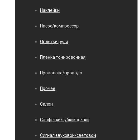
Наклейки
Насос/компрессор
Оплетки руля
Пленка тонировочная
Проволока/провода
Прочее
Салон
Салфетки/губки/щетки
Сигнал звуковой/световой