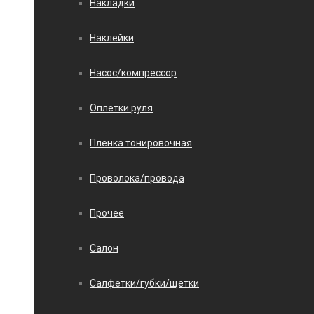
Накладки
Наклейки
Насос/компрессор
Оплетки руля
Пленка тонировочная
Проволока/провода
Прочее
Салон
Салфетки/губки/щетки