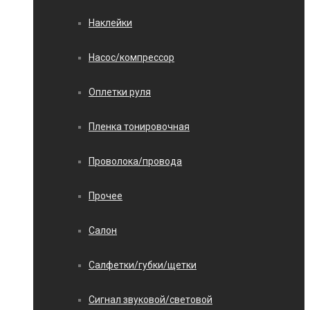
Наклейки
Насос/компрессор
Оплетки руля
Пленка тонировочная
Проволока/провода
Прочее
Салон
Салфетки/губки/щетки
Сигнал звуковой/световой