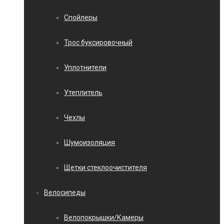
Спойлеры
Трос буксировочный
Уплотнители
Утеплитель
Чехлы
Шумоизоляция
Щетки стеклоочистителя
Велосипеды
Велопокрышки/Камеры