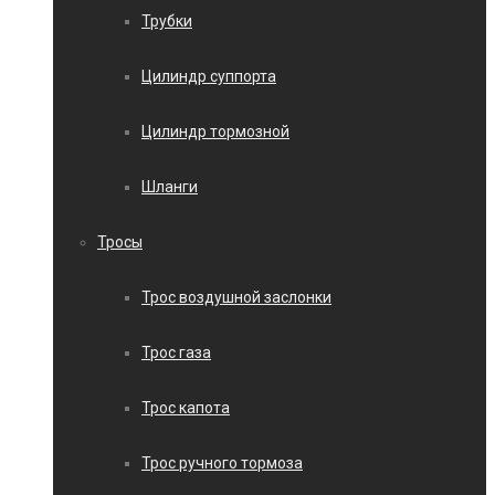
Трубки
Цилиндр суппорта
Цилиндр тормозной
Шланги
Тросы
Трос воздушной заслонки
Трос газа
Трос капота
Трос ручного тормоза