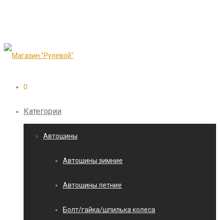
0
Категории
Автошины
Автошины зимние
Автошины летние
Болт/гайка/шпилька колеса